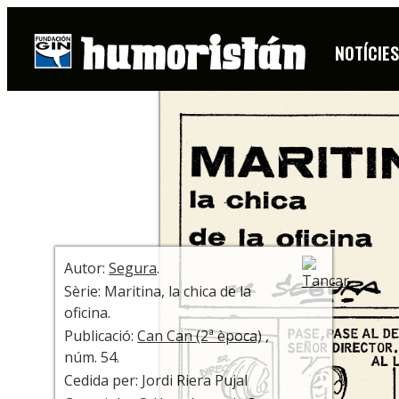
HISTORIETA
NOTÍCIE
+ INFO
Autor:
Segura
.
Sèrie: Maritina, la chica de la
oficina.
Publicació:
Can Can (2ª època)
,
núm. 54.
Cedida per: Jordi Riera Pujal