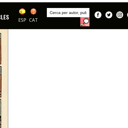
Inici
Autors
CLES
Segura
ESP
CAT