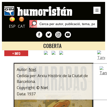
ESP
CAT
COBERTA
Inici
+ INFO
Autors
Niel
Autor:
Niel
.
Cedida per: Arxiu Històric de la Ciutat de
Barcelona.
Copyright: © Niel
Data: 1937