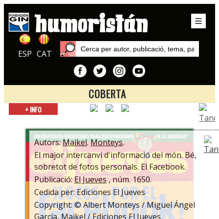
ESP
CAT
COBERTA
Inici
+ INFO
Autors
Maikel
Autors:
Maikel
.
Monteys
.
El major intercanvi d'informació del món. Bé,
sobretot de fotos personals. El Facebook.
Publicació:
El Jueves
, núm. 1650.
Cedida per: Ediciones El Jueves
Copyright: © Albert Monteys / Miguel Ángel
García, Maikel / Ediciones El Jueves