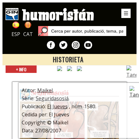
ESP
CAT
HISTORIETA
Inici
+ INFO
Autors
Maikel
Autor:
Maikel
.
Sèrie:
Seguridasosiá
.
Publicació:
El Jueves
, núm. 1580.
Cedida per: El Jueves
Copyright: © Maikel
Data: 27/08/2007