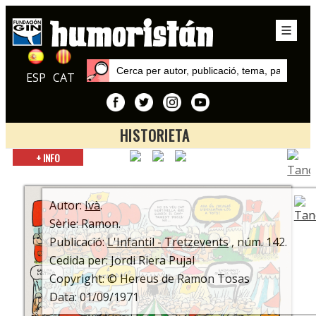
ESP
CAT
HISTORIETA
Inici
+ INFO
Autors
Ivà
Autor:
Ivà
.
Sèrie: Ramon.
Publicació:
L'Infantil - Tretzevents
, núm. 142.
Cedida per: Jordi Riera Pujal
Copyright: © Hereus de Ramon Tosas
Data: 01/09/1971