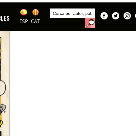
Inici
Autors
CLES
Ivà
ESP
CAT