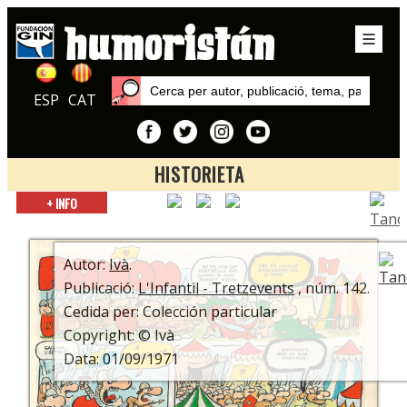
ESP
CAT
HISTORIETA
Inici
+ INFO
Autors
Ivà
Autor:
Ivà
.
Publicació:
L'Infantil - Tretzevents
, núm. 142.
Cedida per: Colección particular
Copyright: © Ivà
Data: 01/09/1971