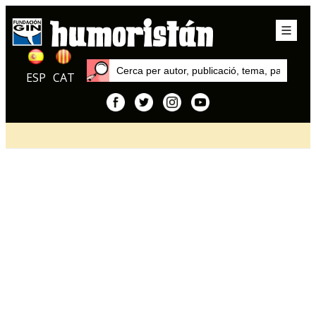
ESP
CAT
Inici
Articles