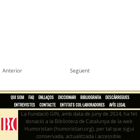
Anterior
Següent
QUI SOM
FAQ
ENLLAÇOS
DICCIONARI
BIBLIOGRAFIA
DESCÀRREGUES
ENTREVISTES
CONTACTE
ENTITATS COL·LABORADORES
AVÍS LEGAL
La Fundació GIN, amb data de juny de 2024, ha fet
donació a la Biblioteca de Catalunya de la web
Humoristan (humoristan.org), per tal que sigui
conservada, actualitzada i accessible.