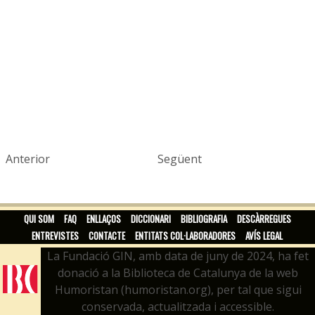
Anterior
Següent
QUI SOM
FAQ
ENLLAÇOS
DICCIONARI
BIBLIOGRAFIA
DESCÀRREGUES
ENTREVISTES
CONTACTE
ENTITATS COL·LABORADORES
AVÍS LEGAL
La Fundació GIN, amb data de juny de 2024, ha fet
donació a la Biblioteca de Catalunya de la web
Humoristan (humoristan.org), per tal que sigui
conservada, actualitzada i accessible.