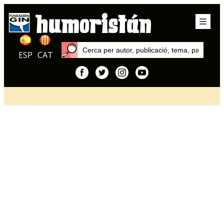
ESP
CAT
Inici
Articles