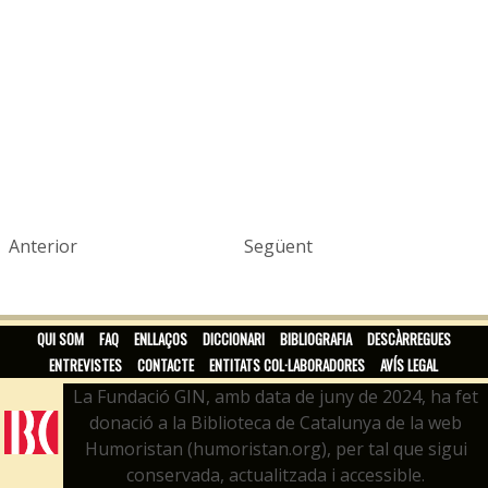
Anterior
Següent
QUI SOM
FAQ
ENLLAÇOS
DICCIONARI
BIBLIOGRAFIA
DESCÀRREGUES
ENTREVISTES
CONTACTE
ENTITATS COL·LABORADORES
AVÍS LEGAL
La Fundació GIN, amb data de juny de 2024, ha fet
donació a la Biblioteca de Catalunya de la web
Humoristan (humoristan.org), per tal que sigui
conservada, actualitzada i accessible.