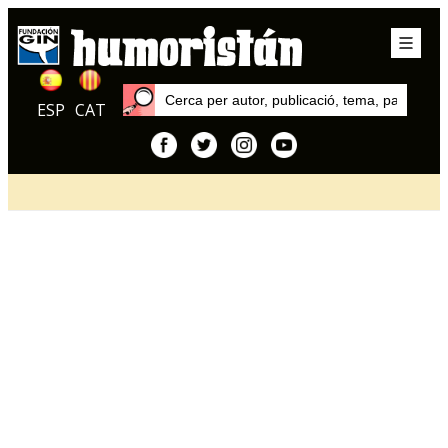
ESP
CAT
Inici
Articles