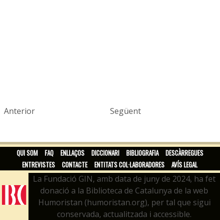
Anterior
Següent
QUI SOM
FAQ
ENLLAÇOS
DICCIONARI
BIBLIOGRAFIA
DESCÀRREGUES
ENTREVISTES
CONTACTE
ENTITATS COL·LABORADORES
AVÍS LEGAL
La Fundació GIN, amb data de juny de 2024, ha fet
donació a la Biblioteca de Catalunya de la web
Humoristan (humoristan.org), per tal que sigui
conservada, actualitzada i accessible.