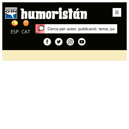
ESP
CAT
Inici
Articles