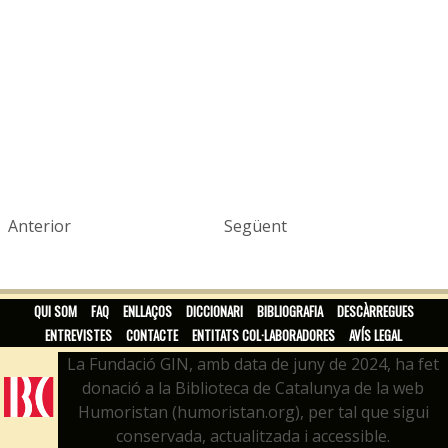
Anterior
Següent
QUI SOM
FAQ
ENLLAÇOS
DICCIONARI
BIBLIOGRAFIA
DESCÀRREGUES
ENTREVISTES
CONTACTE
ENTITATS COL·LABORADORES
AVÍS LEGAL
La Fundació GIN, amb data de juny de 2024, ha fet
donació a la Biblioteca de Catalunya de la web
Humoristan (humoristan.org), per tal que sigui
conservada, actualitzada i accessible.