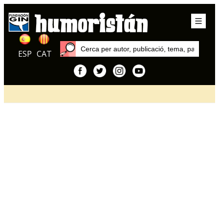
ESP
CAT
Inici
Articles