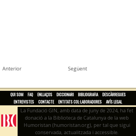
Anterior
Següent
QUI SOM
FAQ
ENLLAÇOS
DICCIONARI
BIBLIOGRAFIA
DESCÀRREGUES
ENTREVISTES
CONTACTE
ENTITATS COL·LABORADORES
AVÍS LEGAL
La Fundació GIN, amb data de juny de 2024, ha fet
donació a la Biblioteca de Catalunya de la web
Humoristan (humoristan.org), per tal que sigui
conservada, actualitzada i accessible.