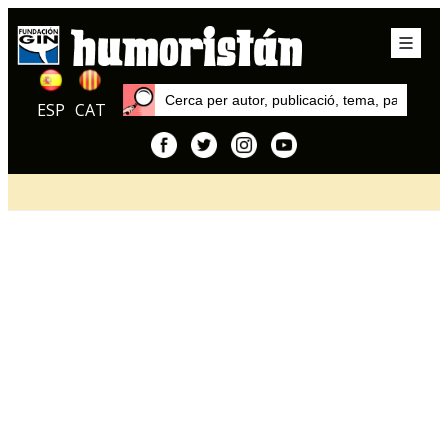
ESP
CAT
Inici
Articles