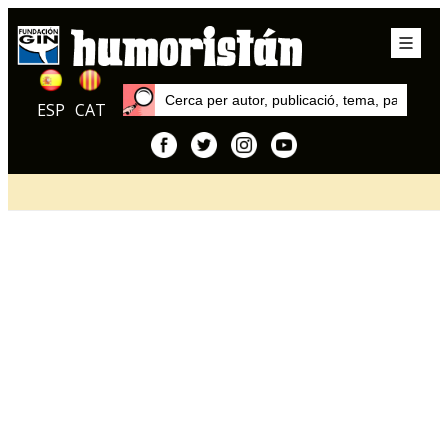
ESP
CAT
Inici
Articles