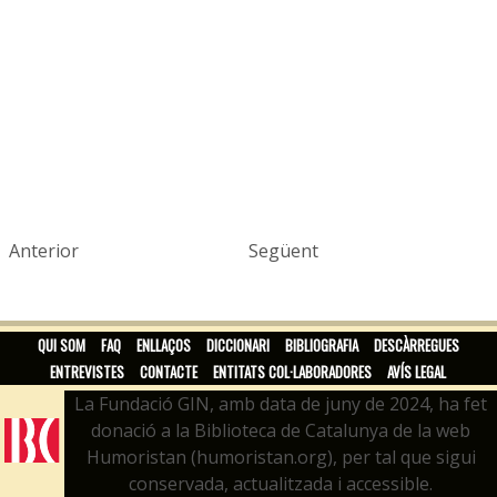
Anterior
Següent
QUI SOM
FAQ
ENLLAÇOS
DICCIONARI
BIBLIOGRAFIA
DESCÀRREGUES
ENTREVISTES
CONTACTE
ENTITATS COL·LABORADORES
AVÍS LEGAL
La Fundació GIN, amb data de juny de 2024, ha fet
donació a la Biblioteca de Catalunya de la web
Humoristan (humoristan.org), per tal que sigui
conservada, actualitzada i accessible.