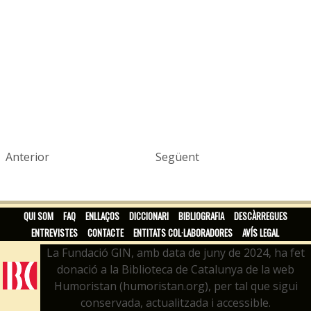
Anterior
Següent
QUI SOM
FAQ
ENLLAÇOS
DICCIONARI
BIBLIOGRAFIA
DESCÀRREGUES
ENTREVISTES
CONTACTE
ENTITATS COL·LABORADORES
AVÍS LEGAL
La Fundació GIN, amb data de juny de 2024, ha fet
donació a la Biblioteca de Catalunya de la web
Humoristan (humoristan.org), per tal que sigui
conservada, actualitzada i accessible.