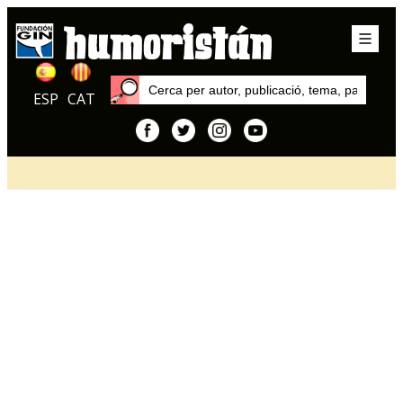
ESP
CAT
Inici
Articles