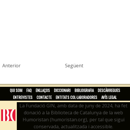
Anterior
Següent
QUI SOM
FAQ
ENLLAÇOS
DICCIONARI
BIBLIOGRAFIA
DESCÀRREGUES
ENTREVISTES
CONTACTE
ENTITATS COL·LABORADORES
AVÍS LEGAL
La Fundació GIN, amb data de juny de 2024, ha fet
donació a la Biblioteca de Catalunya de la web
Humoristan (humoristan.org), per tal que sigui
conservada, actualitzada i accessible.