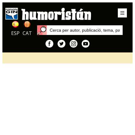
ESP
CAT
Inici
Articles