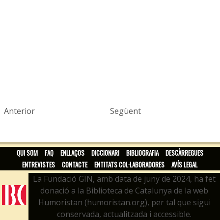
Anterior
Següent
QUI SOM
FAQ
ENLLAÇOS
DICCIONARI
BIBLIOGRAFIA
DESCÀRREGUES
ENTREVISTES
CONTACTE
ENTITATS COL·LABORADORES
AVÍS LEGAL
La Fundació GIN, amb data de juny de 2024, ha fet
donació a la Biblioteca de Catalunya de la web
Humoristan (humoristan.org), per tal que sigui
conservada, actualitzada i accessible.