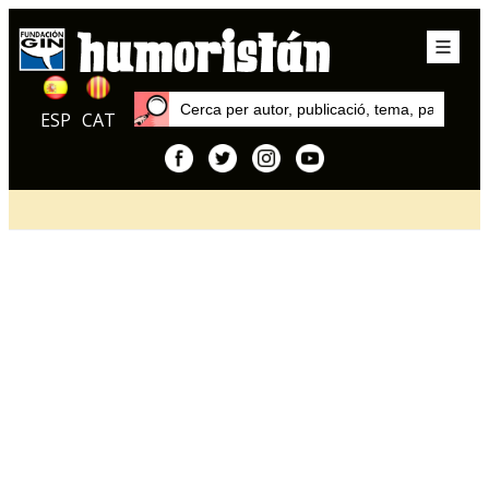
ESP
CAT
Inici
Articles