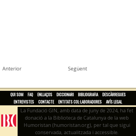
Anterior
Següent
QUI SOM
FAQ
ENLLAÇOS
DICCIONARI
BIBLIOGRAFIA
DESCÀRREGUES
ENTREVISTES
CONTACTE
ENTITATS COL·LABORADORES
AVÍS LEGAL
La Fundació GIN, amb data de juny de 2024, ha fet
donació a la Biblioteca de Catalunya de la web
Humoristan (humoristan.org), per tal que sigui
conservada, actualitzada i accessible.