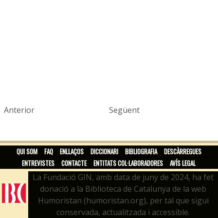
Anterior
Següent
QUI SOM
FAQ
ENLLAÇOS
DICCIONARI
BIBLIOGRAFIA
DESCÀRREGUES
ENTREVISTES
CONTACTE
ENTITATS COL·LABORADORES
AVÍS LEGAL
La Fundació GIN, amb data de juny de 2024, ha fet
donació a la Biblioteca de Catalunya de la web
Humoristan (humoristan.org), per tal que sigui
conservada, actualitzada i accessible.