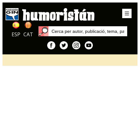
ESP
CAT
Inici
Articles