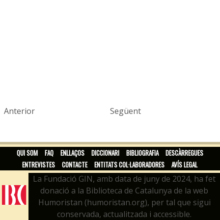
Anterior
Següent
QUI SOM
FAQ
ENLLAÇOS
DICCIONARI
BIBLIOGRAFIA
DESCÀRREGUES
ENTREVISTES
CONTACTE
ENTITATS COL·LABORADORES
AVÍS LEGAL
La Fundació GIN, amb data de juny de 2024, ha fet
donació a la Biblioteca de Catalunya de la web
Humoristan (humoristan.org), per tal que sigui
conservada, actualitzada i accessible.