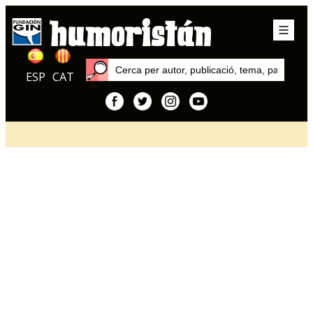
ESP
CAT
Inici
Articles