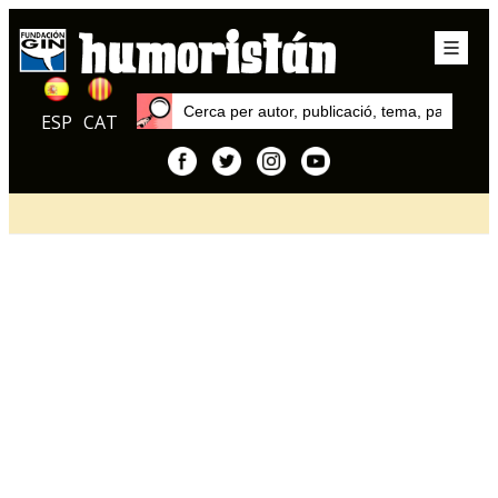
ESP
CAT
Inici
Articles