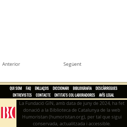
Anterior
Següent
QUI SOM
FAQ
ENLLAÇOS
DICCIONARI
BIBLIOGRAFIA
DESCÀRREGUES
ENTREVISTES
CONTACTE
ENTITATS COL·LABORADORES
AVÍS LEGAL
La Fundació GIN, amb data de juny de 2024, ha fet
donació a la Biblioteca de Catalunya de la web
Humoristan (humoristan.org), per tal que sigui
conservada, actualitzada i accessible.