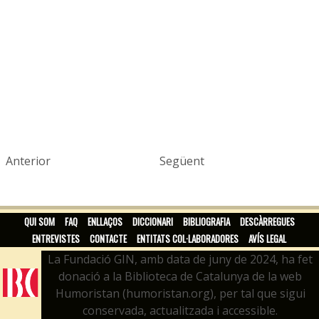
Anterior
Següent
QUI SOM
FAQ
ENLLAÇOS
DICCIONARI
BIBLIOGRAFIA
DESCÀRREGUES
ENTREVISTES
CONTACTE
ENTITATS COL·LABORADORES
AVÍS LEGAL
La Fundació GIN, amb data de juny de 2024, ha fet
donació a la Biblioteca de Catalunya de la web
Humoristan (humoristan.org), per tal que sigui
conservada, actualitzada i accessible.