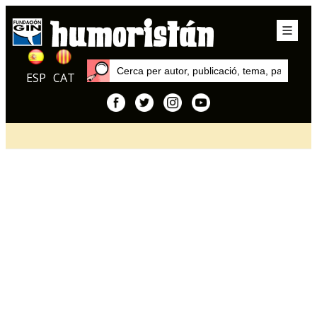
ESP
CAT
Inici
Articles