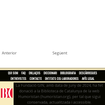
Anterior
Següent
QUI SOM
FAQ
ENLLAÇOS
DICCIONARI
BIBLIOGRAFIA
DESCÀRREGUES
ENTREVISTES
CONTACTE
ENTITATS COL·LABORADORES
AVÍS LEGAL
La Fundació GIN, amb data de juny de 2024, ha fet
donació a la Biblioteca de Catalunya de la web
Humoristan (humoristan.org), per tal que sigui
conservada, actualitzada i accessible.