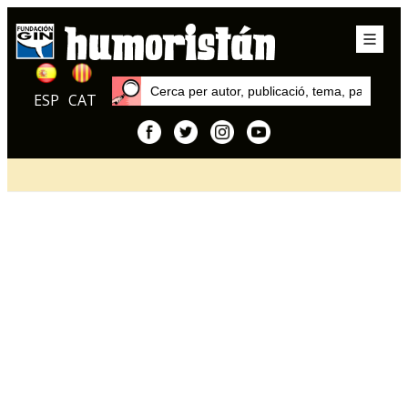
ESP
CAT
Inici
Articles