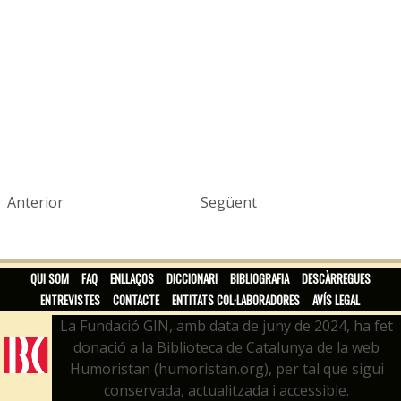
Anterior
Següent
QUI SOM
FAQ
ENLLAÇOS
DICCIONARI
BIBLIOGRAFIA
DESCÀRREGUES
ENTREVISTES
CONTACTE
ENTITATS COL·LABORADORES
AVÍS LEGAL
La Fundació GIN, amb data de juny de 2024, ha fet
donació a la Biblioteca de Catalunya de la web
Humoristan (humoristan.org), per tal que sigui
conservada, actualitzada i accessible.