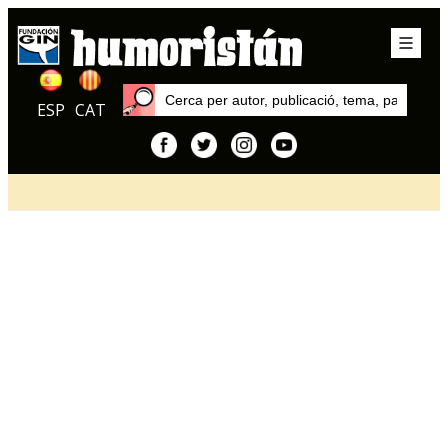
ESP
CAT
Inici
Articles