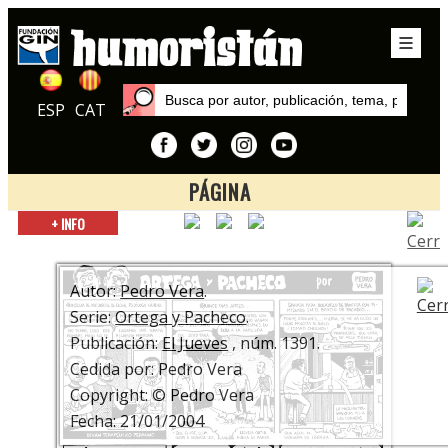
ESP
CAT
PÁGINA
Inicio
+ INFO
Series
Ortega y Pacheco
Autor:
Pedro Vera
.
Serie:
Ortega y Pacheco
.
Publicación:
El Jueves
, núm. 1391.
Cedida por: Pedro Vera
Copyright: © Pedro Vera
Fecha: 21/01/2004