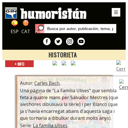
ESP
CAT
HISTORIETA
Inicio
+ INFO
Series
La familia Ulises
Autor:
Carles Bech
.
Una pàgina de "La Familia Ulises" que sembla
feta a quatre mans per Salvador Mestres (que
aleshores dibuixava la sèrie) i per Blanco (que
ja s'havia encarregat abans d'aquesta saga i
que tornaria a dibuixar durant molts anys).
Serie:
La familia Ulises
.