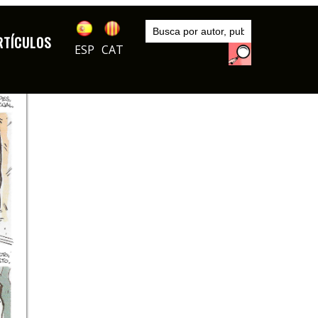
Inicio
Series
RTÍCULOS
La familia Ulises
ESP
CAT