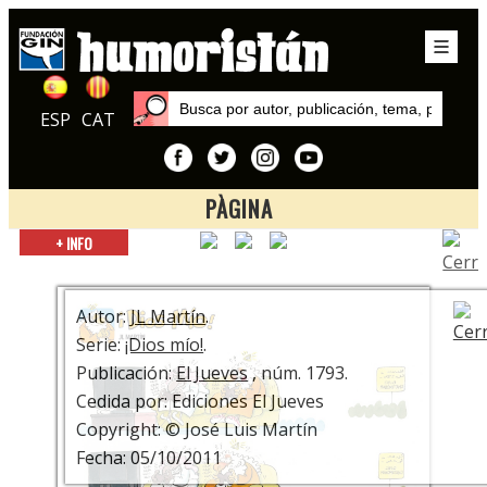
ESP
CAT
PÀGINA
Inicio
+ INFO
Series
¡Dios mío!
Autor:
JL Martín
.
Serie:
¡Dios mío!
.
Publicación:
El Jueves
, núm. 1793.
Cedida por: Ediciones El Jueves
Copyright: © José Luis Martín
Fecha: 05/10/2011