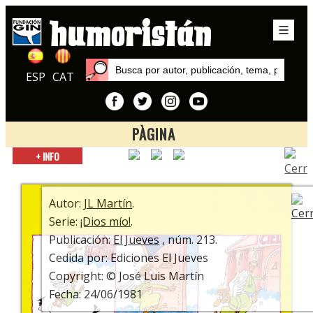
ESP
CAT
PÀGINA
Inicio
+ INFO
Series
¡Dios mío!
Autor:
JL Martín
.
Serie:
¡Dios mío!
.
Publicación:
El Jueves
, núm. 213.
Cedida por: Ediciones El Jueves
Copyright: © José Luis Martín
Fecha: 24/06/1981