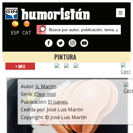
ESP
CAT
PINTURA
Inicio
+ INFO
Series
¡Dios mío!
Autor:
JL Martín
.
Serie:
¡Dios mío!
.
Publicación:
El Jueves
.
Cedida por: José Luis Martín
Copyright: © José Luis Martín