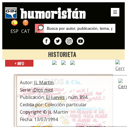
ESP
CAT
HISTORIETA
Inicio
+ INFO
Series
¡Dios mío!
Autor:
JL Martín
.
Serie:
¡Dios mío!
.
Publicación:
El Jueves
, núm. 894.
Cedida por: Colección particular
Copyright: © JL Martín
Fecha: 13/07/1994