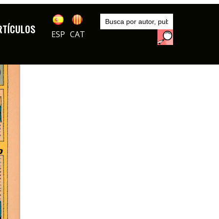
Inicio
Series
RTÍCULOS
De todo un poco
ESP
CAT