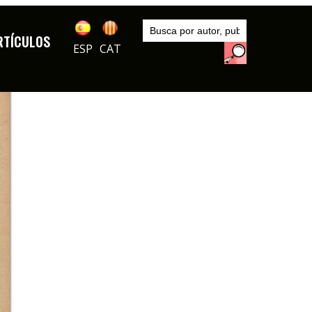
Inicio
Series
RTÍCULOS
De todo un poco
ESP
CAT