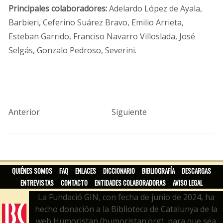
Principales colaboradores:
Adelardo López de Ayala,
Barbieri, Ceferino Suárez Bravo, Emilio Arrieta,
Esteban Garrido, Franciso Navarro Villoslada, José
Selgás, Gonzalo Pedroso, Severini.
Anterior
Siguiente
QUIÉNES SOMOS
FAQ
ENLACES
DICCIONARIO
BIBLIOGRAFÍA
DESCARGAS
ENTREVISTAS
CONTACTO
ENTIDADES COLABORADORAS
AVISO LEGAL
La Fundació GIN, con fecha de junio de 2024, ha
hecho donación a la Biblioteca de Catalunya de la
web Humoristan (humoristan.org), para que sea