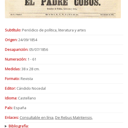
Subtítulo:
Periódico de política, literatura y artes
Origen:
24/09/1854
Desaparición:
05/07/1856
Numeración:
1 - 61
Medidas:
38 x 28 cm.
Formato:
Revista
Editor:
Cándido Nocedal
Idioma:
Castellano
País:
España
Enlaces:
Consultable en línia
,
De Rebus Matritensis
,
Bibliografía: