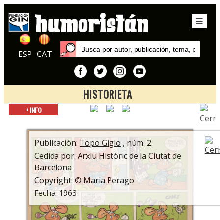
ESP
CAT
HISTORIETA
Inicio
+ INFO
Publicaciones
Topo Gigio
Publicación:
Topo Gigio
, núm. 2.
Cedida por: Arxiu Històric de la Ciutat de
Barcelona
Copyright: © Maria Perago
Fecha: 1963