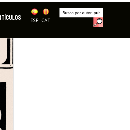
Inicio
Publicaciones
RTÍCULOS
Papitu
ESP
CAT