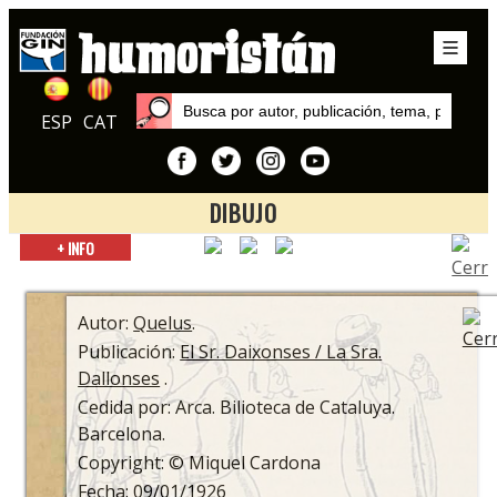
ESP
CAT
DIBUJO
Inicio
+ INFO
Publicaciones
El Sr. Daixonses / La Sra. Dallonses
Autor:
Quelus
.
Publicación:
El Sr. Daixonses / La Sra.
Dallonses
.
Cedida por: Arca. Bilioteca de Cataluya.
Barcelona.
Copyright: © Miquel Cardona
Fecha: 09/01/1926