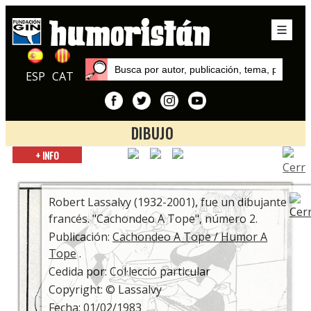
ESP
CAT
DIBUJO
Inicio
+ INFO
Publicaciones
Cachondeo A Tope / Humor A Tope
Robert Lassalvy (1932-2001), fue un dibujante
francés. "Cachondeo A Tope", número 2.
Publicación:
Cachondeo A Tope / Humor A
Tope
.
Cedida por: Col·lecció particular
Copyright: © Lassalvy
Fecha: 01/02/1983