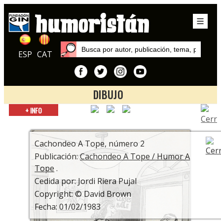
ESP
CAT
DIBUJO
Inicio
+ INFO
Publicaciones
Cachondeo A Tope / Humor A Tope
Cachondeo A Tope, número 2
Publicación:
Cachondeo A Tope / Humor A
Tope
.
Cedida por: Jordi Riera Pujal
Copyright: © David Brown
Fecha: 01/02/1983