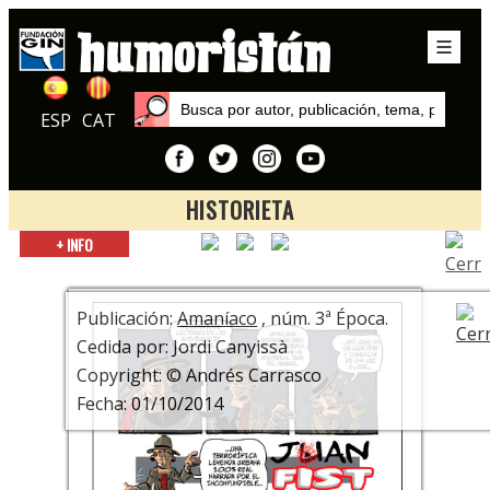
ESP
CAT
HISTORIETA
Inicio
+ INFO
Publicaciones
Amaníaco
Publicación:
Amaníaco
, núm. 3ª Época.
Cedida por: Jordi Canyissà
Copyright: © Andrés Carrasco
Fecha: 01/10/2014