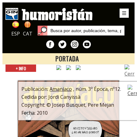
ESP
CAT
PORTADA
Inicio
+ INFO
Publicaciones
Amaníaco
Publicación:
Amaníaco
, núm. 3ª Época, nº12.
Cedida por: Jordi Canyissà
Copyright: © Josep Busquet, Pere Mejan
Fecha: 2010