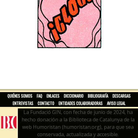
QUIÉNES SOMOS
FAQ
ENLACES
DICCIONARIO
BIBLIOGRAFÍA
DESCARGAS
ENTREVISTAS
CONTACTO
ENTIDADES COLABORADORAS
AVISO LEGAL
La Fundació GIN, con fecha de junio de 2024, ha
hecho donación a la Biblioteca de Catalunya de la
web Humoristan (humoristan.org), para que sea
conservada, actualizada y accesible.