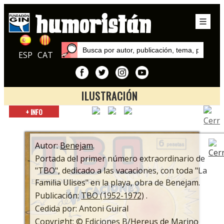
ESP
CAT
ILUSTRACIÓN
Inicio
+ INFO
Exposiciones
TBO: Cien años de historia
Autor:
Benejam
.
Portada del primer número extraordinario de
"TBO", dedicado a las vacaciones, con toda "La
Familia Ulises" en la playa, obra de Benejam.
Publicación:
TBO (1952-1972)
.
Cedida por: Antoni Guiral
Copyright: © Ediciones B/Hereus de Marino