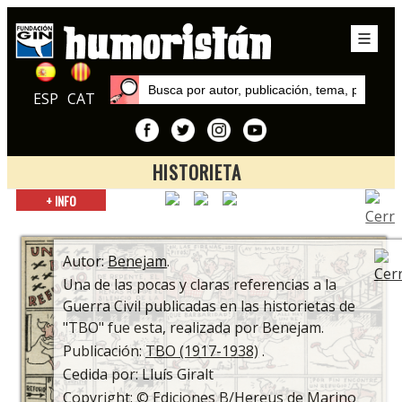
ESP
CAT
HISTORIETA
Inicio
+ INFO
Exposiciones
TBO: Cien años de historia
Autor:
Benejam
.
Una de las pocas y claras referencias a la
Guerra Civil publicadas en las historietas de
"TBO" fue esta, realizada por Benejam.
Publicación:
TBO (1917-1938)
.
Cedida por: Lluís Giralt
Copyright: © Ediciones B/Hereus de Marino