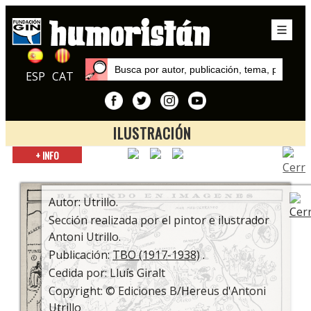
ESP
CAT
ILUSTRACIÓN
Inicio
+ INFO
Exposiciones
TBO: Cien años de historia
Autor: Utrillo.
Sección realizada por el pintor e ilustrador
Antoni Utrillo.
Publicación:
TBO (1917-1938)
.
Cedida por: Lluís Giralt
Copyright: © Ediciones B/Hereus d'Antoni
Utrillo