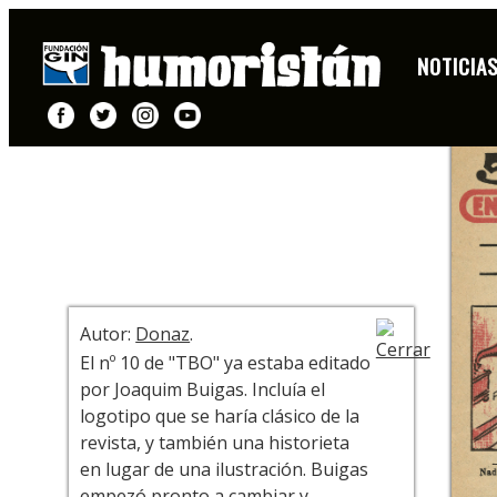
HISTORIETA
NOTICIA
+ INFO
Autor:
Donaz
.
El nº 10 de "TBO" ya estaba editado
por Joaquim Buigas. Incluía el
logotipo que se haría clásico de la
revista, y también una historieta
en lugar de una ilustración. Buigas
empezó pronto a cambiar y