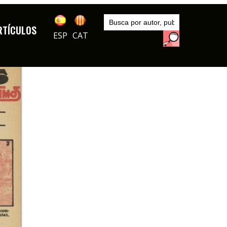
Inicio
Exposiciones
RTÍCULOS
TBO: Cien años de historia
ESP
CAT