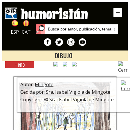
ESP
CAT
DIBUJO
Inicio
+ INFO
Exposiciones
Mingote, un clásico popular
Autor:
Mingote
.
Cedida por: Sra. Isabel Vigiola de Mingote
Copyright: © Sra. Isabel Vigiola de Mingote