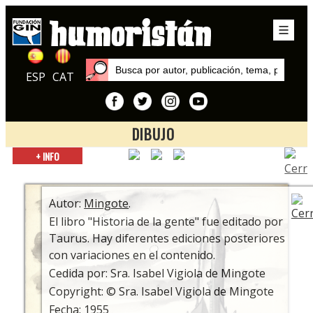
ESP
CAT
DIBUJO
Inicio
+ INFO
Exposiciones
Mingote, un clásico popular
Autor:
Mingote
.
El libro "Historia de la gente" fue editado por
Taurus. Hay diferentes ediciones posteriores
con variaciones en el contenido.
Cedida por: Sra. Isabel Vigiola de Mingote
Copyright: © Sra. Isabel Vigiola de Mingote
Fecha: 1955