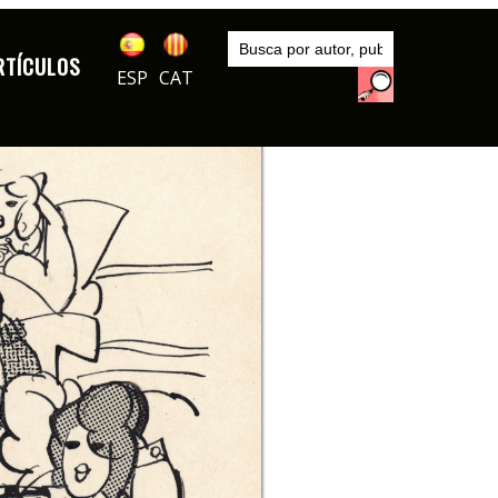
Inicio
Exposiciones
RTÍCULOS
Mingote, un clásico popular
ESP
CAT